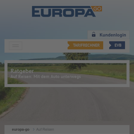
Zum Hauptinhalt springen
Kundenlogin
TARIFRECHNER
EVB
Ratgeber
Auf Reisen: Mit dem Auto unterwegs
europa-go
Auf Reisen