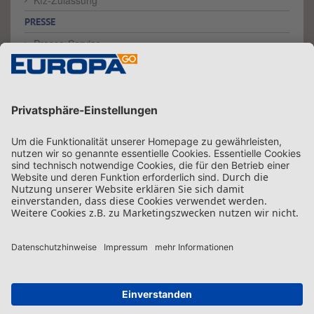
Kfz-Zulassung
PRESSE
Presse-Service
Testberichte
SCHADENMELDUNG
KFZ-LEXIKON
Kontakt
Hilfe
Impressum
Sitemap
Datenschutz
Beschwerde
Barrierefreiheit
Vertrag widerrufen
© EUROPA-go