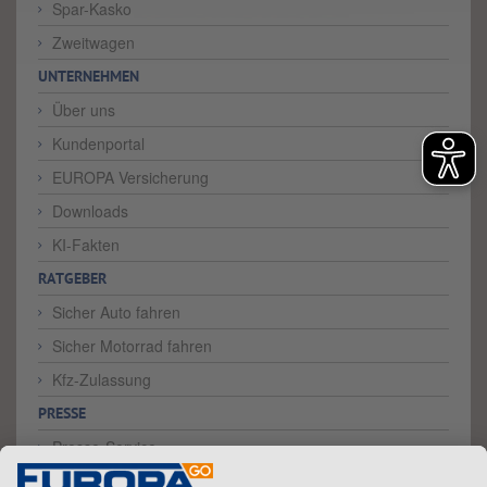
Spar-Kasko
Zweitwagen
UNTERNEHMEN
Über uns
Kundenportal
EUROPA Versicherung
Downloads
KI-Fakten
RATGEBER
Sicher Auto fahren
Sicher Motorrad fahren
Kfz-Zulassung
PRESSE
Presse-Service
Testberichte