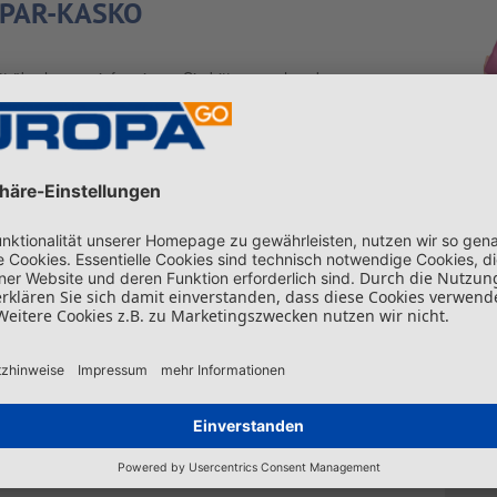
PAR-KASKO
t überlassen, informieren Sie bitte umgehend unsere
rmieren die für Sie
nächstgelegene Partnerwerkstatt
, die
en wird.
ASKO
0231 12010-20
KUN
»Hall
der A
skepti
funkti
zuget
Zufri
Leihw
Fahrz
Anspr
Preis.