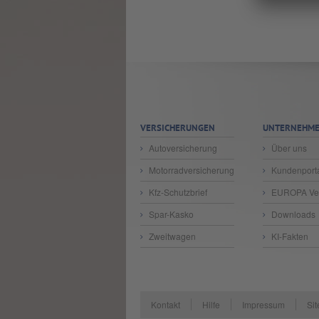
VERSICHERUNGEN
UNTERNEHM
Autoversicherung
Über uns
Motorradversicherung
Kundenport
Kfz-Schutzbrief
EUROPA Ver
Spar-Kasko
Downloads
Zweitwagen
KI-Fakten
Kontakt
Hilfe
Impressum
Si