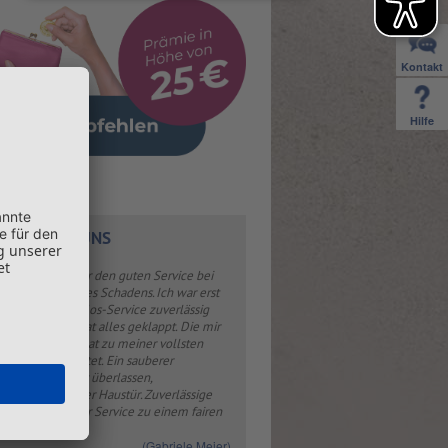
Kontakt
Hilfe
DEN ÜBER UNS
o, vielen Dank für den guten Service bei
bwicklung meines Schadens. Ich war erst
sch, ob der Sorglos-Service zuverlässig
oniert, aber es hat alles geklappt. Die mir
eilte Werkstatt hat zu meiner vollsten
edenheit gearbeitet. Ein sauberer
agen wurde mir überlassen,
eugtausch vor der Haustür. Zuverlässige
echpartner, guter Service zu einem fairen
«
(Gabriele Meier)