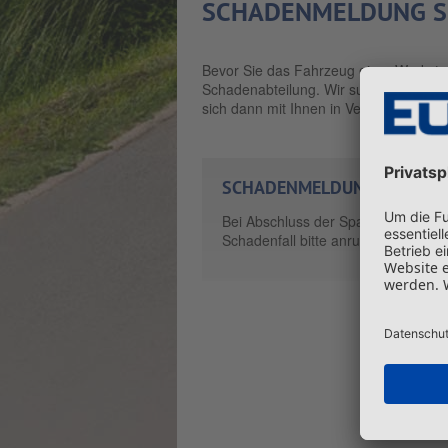
SCHADENMELDUNG S
Bevor Sie das Fahrzeug einer Werkstat
Schadenabteilung. Wir suchen und info
sich dann mit Ihnen in Verbindung setz
SCHADENMELDUNG SPAR-K
Bei Abschluss der Spar-Kasko, im
Schadenfall bitte anrufen: